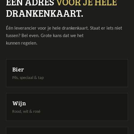
EÉN ADRES
VOOR JE HELE
DRANKENKAART.
Één leverancier voor je hele drankenkaart. Staat er iets niet
tussen? Bel even. Grote kans dat we het
kunnen regelen.
a
Bier
Pils, speciaal & tap
a
Wijn
Rood, wit & rosé
a