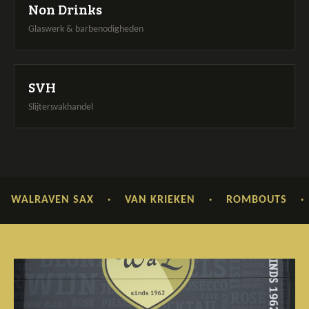
Non Drinks
Glaswerk & barbenodigheden
a
SVH
Slijtersvakhandel
ALRAVEN SAX
·
VAN KRIEKEN
·
ROMBOUTS
·
P