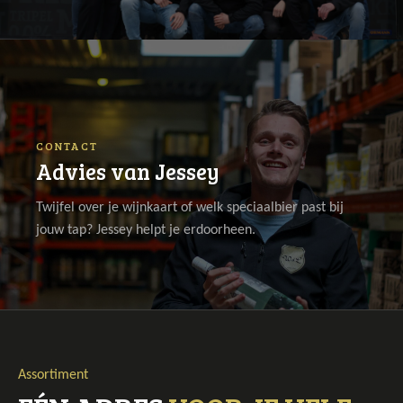
CONTACT
Advies van Jessey
Twijfel over je wijnkaart of welk speciaalbier past bij
jouw tap? Jessey helpt je erdoorheen.
Assortiment