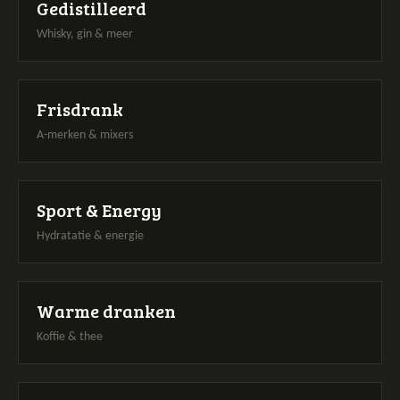
Gedistilleerd
Whisky, gin & meer
a
Frisdrank
A-merken & mixers
a
Sport & Energy
Hydratatie & energie
a
Warme dranken
Koffie & thee
a