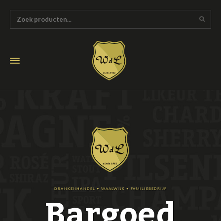
Bargoed
DRANKENHANDEL • WAALWIJK • FAMILIEBEDRIJF