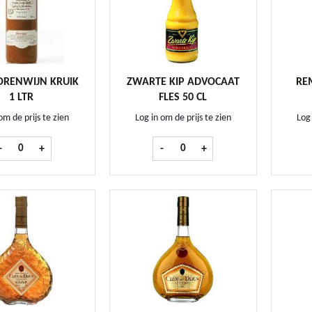
ORENWIJN KRUIK
ZWARTE KIP ADVOCAAT
RE
1 LTR
FLES 50 CL
om de prijs te zien
Log in om de prijs te zien
Log 
Bols Corenwijn kruik 1 ltr aantal
Zwarte Kip Advocaat fles 50 cl aant
-
+
-
+