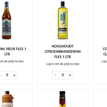
HOOGHOUDT
IN VIEUX FLES 1
CO
CITROENBRANDEWIJN
LTR
CL
FLES 1 LTR
om de prijs te zien
Log 
Log in om de prijs te zien
Dujardin Vieux fles 1 ltr aantal
Hooghoudt Citroenbrandewijn fles 
-
+
-
+