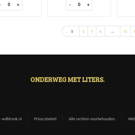
Bacardi Spiced fles 1 ltr aantal
Courvoisier Cognac VS fles 70 cl aa
-
+
-
+
1
2
3
4
…
11
ONDERWEG MET LITERS.
 wdldrank.nl
Privacybeleid
Alle rechten voorbehouden.
Web