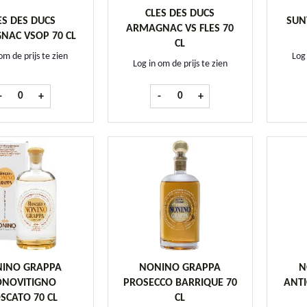
CLES DES DUCS
ES DES DUCS
SUN
ARMAGNAC VS FLES 70
NAC VSOP 70 CL
CL
om de prijs te zien
Log 
Log in om de prijs te zien
Cles des Ducs Armagnac VSOP 70 cl aantal
Cles des Ducs Armagnac VS fles 70 
-
+
-
+
INO GRAPPA
NONINO GRAPPA
N
NOVITIGNO
PROSECCO BARRIQUE 70
ANTI
SCATO 70 CL
CL