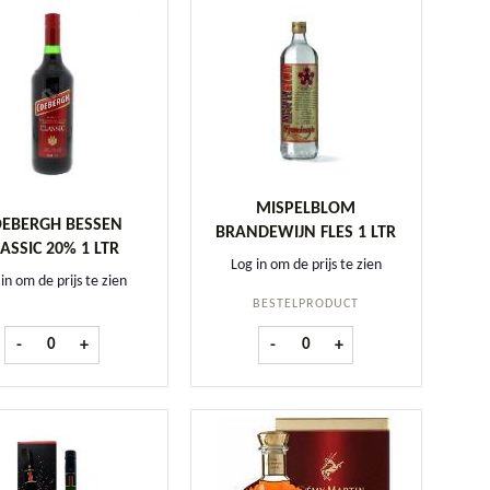
MISPELBLOM
EBERGH BESSEN
BRANDEWIJN FLES 1 LTR
ASSIC 20% 1 LTR
Log in om de prijs te zien
in om de prijs te zien
BESTELPRODUCT
1 ltr aantal
Coebergh Bessen CLASSIC 20% 1 ltr aantal
Mispelblom Brandewijn fles 1 lt
-
+
-
+