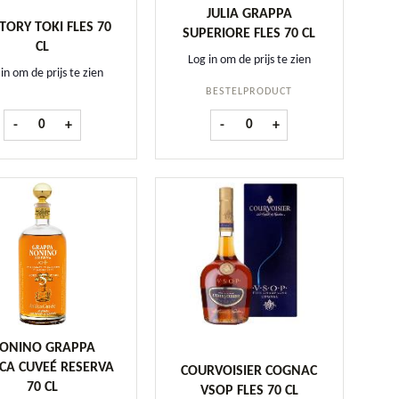
JULIA GRAPPA
TORY TOKI FLES 70
SUPERIORE FLES 70 CL
CL
Log in om de prijs te zien
in om de prijs te zien
BESTELPRODUCT
cl aantal
Suntory Toki fles 70 cl aantal
Julia Grappa Superiore fles 70 c
-
+
-
+
ONINO GRAPPA
CA CUVEÉ RESERVA
COURVOISIER COGNAC
70 CL
VSOP FLES 70 CL