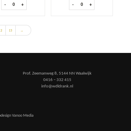
ntal
Bacardi Reserva 8 Anos 70cl aantal
Bacardi Carta Blanca fles 1 ltr a
-
+
-
+
12
13
→
Prof. Zeemanweg 8, 5144 NN Waalwijk
0416 – 332 415
info@wdldrank.nl
design Vanoo Media