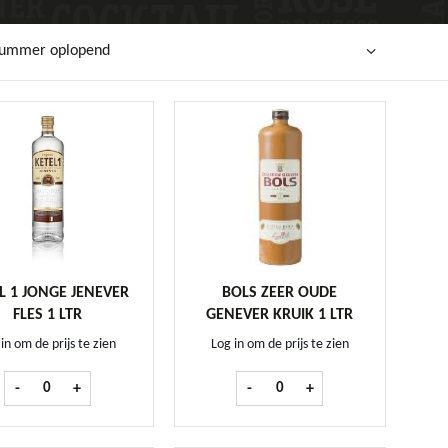
lnummer oplopend
L 1 JONGE JENEVER
BOLS ZEER OUDE
FLES 1 LTR
GENEVER KRUIK 1 LTR
in om de prijs te zien
Log in om de prijs te zien
Ketel 1 Jonge Jenever fles 1 ltr aantal
Bols Zeer Oude Genever kruik 1 
-
+
-
+