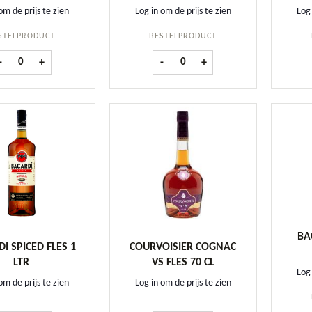
om de prijs te zien
Log in om de prijs te zien
Log 
STELPRODUCT
BESTELPRODUCT
Nonino Grappa Monovitigno Moscato 70 cl aantal
Nonino Grappa Prosecco Barrique 7
-
+
-
+
BA
I SPICED FLES 1
COURVOISIER COGNAC
LTR
VS FLES 70 CL
Log 
om de prijs te zien
Log in om de prijs te zien