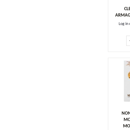
CL
ARMAG
Log in 
NON
MO
MO