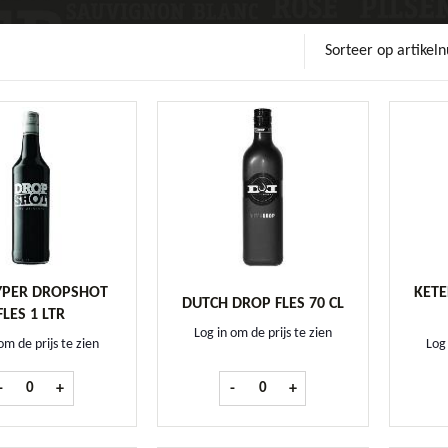
Sorteer op artike
YPER DROPSHOT
KETE
DUTCH DROP FLES 70 CL
FLES 1 LTR
Log in om de prijs te zien
om de prijs te zien
Log 
De Kuyper Dropshot fles 1 ltr aantal
Dutch Drop fles 70 cl aantal
-
+
-
+