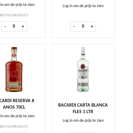
in om de prijs te zien
Log in om de prijs te zien
BESTELPRODUCT
0 cl aantal
Nonino Grappa Antica Cuveé Reserva 70 cl aantal
Courvoisier Cognac VSOP fles 70
-
+
-
+
CARDI RESERVA 8
BACARDI CARTA BLANCA
ANOS 70CL
FLES 1 LTR
in om de prijs te zien
Log in om de prijs te zien
BESTELPRODUCT