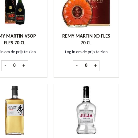
MY MARTIN VSOP
REMY MARTIN XO FLES
FLES 70 CL
70 CL
in om de prijs te zien
Log in om de prijs te zien
al
Remy Martin VSOP fles 70 cl aantal
Remy Martin XO fles 70 cl aanta
-
+
-
+