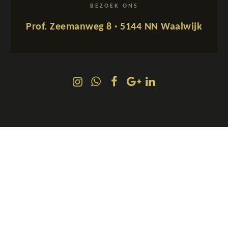
BEZOEK ONS
Prof. Zeemanweg 8 · 5144 NN Waalwijk