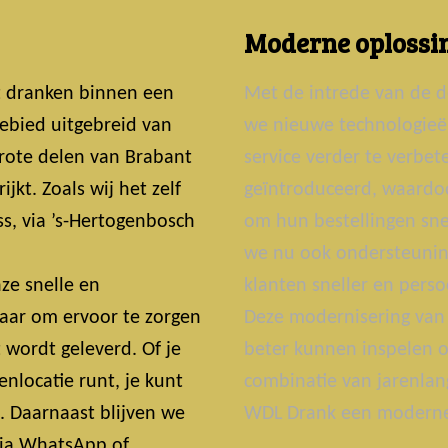
Moderne oplossin
t dranken binnen een
Met de intrede van de d
ebied uitgebreid van
we nieuwe technologie
grote delen van Brabant
service verder te verbe
jkt. Zoals wij het zelf
geïntroduceerd, waardoo
s, via ’s-Hertogenbosch
om hun bestellingen snel
we nu ook ondersteunin
ze snelle en
klanten sneller en perso
laar om ervoor te zorgen
Deze modernisering van 
t wordt geleverd. Of je
beter kunnen inspelen o
nlocatie runt, je kunt
combinatie van jarenlan
t. Daarnaast blijven we
WDL Drank een moderne 
 Via WhatsApp of