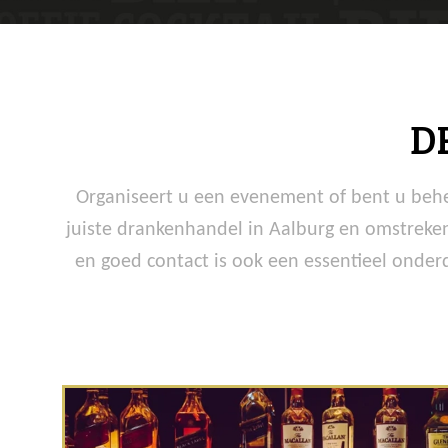
D
Organiseert u een evenement of bent u behee
juiste drankenhandel in Aalburg en omstreken
en goed contact is ook een essentieel onderd