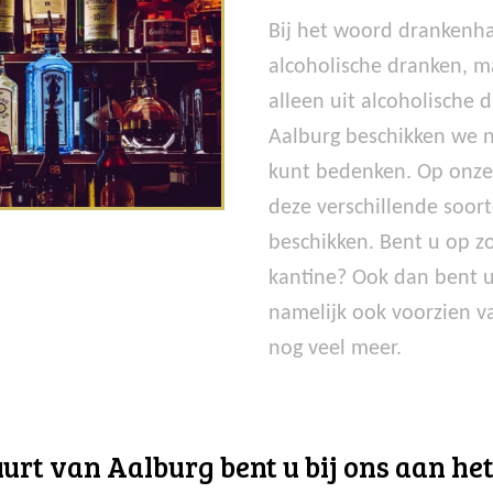
Bij het woord drankenha
alcoholische dranken, m
alleen uit alcoholische 
Aalburg beschikken we n
kunt bedenken. Op onze 
deze verschillende soort
beschikken. Bent u op 
kantine? Ook dan bent u 
namelijk ook voorzien v
nog veel meer.
rt van Aalburg bent u bij ons aan het 