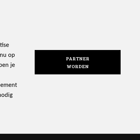
tise
 nu op
PARTNER
ben je
WORDEN
enement
nodig