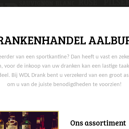
RANKENHANDEL AALBU
rder van een sportkantine? Dan heeft u vast en zeke
, voor de inkoop van uw dranken kan een lastige taak 
eel. Bij WDL Drank bent u verzekerd van een groot as
om u van de juiste benodigdheden te voorzien!
Ons assortiment