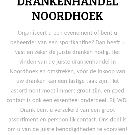
DRANKENHANDEL
NOORDHOEK
Organiseert u een evenement of bent u
beheerder van een sportkantine? Dan heeft u
vast en zeker de juiste dranken nodig. Het
vinden van de juiste drankenhandel in
Noordhoek en omstreken, voor de inkoop van
uw dranken kan een lastige taak zijn. Het
assortiment moet immers groot zijn, en goed
contact is ook een essentieel onderdeel. Bij WDL
Drank bent u verzekerd van een groot
assortiment en persoonlijk contact. Ons doel is
om u van de juiste benodigdheden te voorzien!