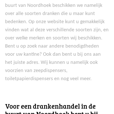
buurt van Noordhoek beschikken we namelijk
over alle soorten dranken die u maar kunt
bedenken. Op onze website kunt u gemakkelijk
vinden wat al deze verschillende soorten zijn, en
over welke merken en soorten wij beschikken.
Bent u op zoek naar andere benodigdheden
voor uw kantine? Ook dan bent u bij ons aan
het juiste adres. Wij kunnen u namelijk ook
voorzien van zeepdispensers,
toiletpapierdispensers en nog veel meer.
Voor een drankenhandel in de
buurt van Noordhoek bent u bij