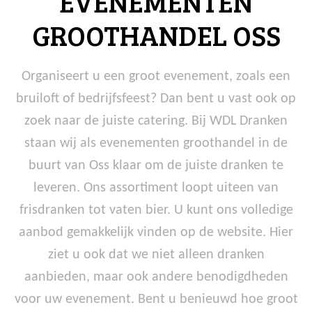
EVENEMENTEN
GROOTHANDEL OSS
Organiseert u een groot evenement, zoals een
bruiloft of bedrijfsfeest? Dan bent u vast ook op
zoek naar de juiste catering. Bij WDL Dranken
staan wij als evenementen groothandel in de
buurt van Oss klaar om de juiste dranken te
leveren. Ons assortiment loopt uiteen van
frisdranken tot vaten bier. U kunt ons volledige
aanbod gemakkelijk vinden op de website. Hier
ziet u ook dat we niet alleen dranken
aanbieden, maar ook andere benodigdheden
voor uw evenement. Bent u benieuwd hoe groot