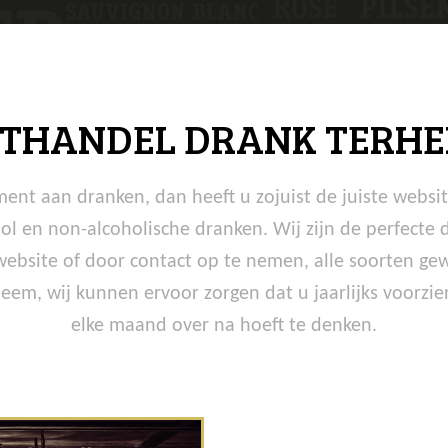
THANDEL DRANK TERHE
ment aan dranken, dan heeft u zojuist de juiste websi
ol en non-alcoholische dranken. Wij zijn de perfecte 
 website of door contact op te nemen, alle soorten ge
em, wij kunnen ervoor zorgen dat u jaarlijks voorzien
elke maand over na hoeft te denken.