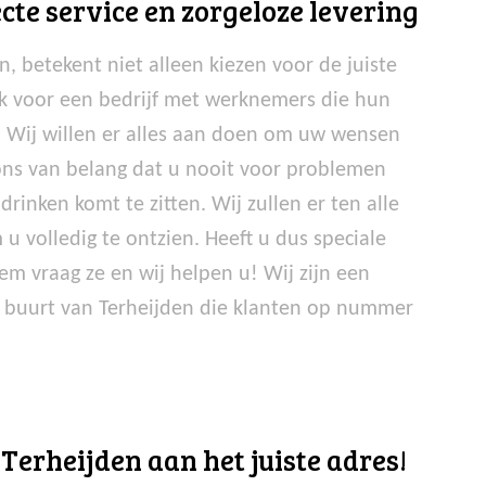
cte service en zorgeloze levering
, betekent niet alleen kiezen voor de juiste
jk voor een bedrijf met werknemers die hun
n. Wij willen er alles aan doen om uw wensen
 ons van belang dat u nooit voor problemen
drinken komt te zitten. Wij zullen er ten alle
 u volledig te ontzien. Heeft u dus speciale
m vraag ze en wij helpen u! Wij zijn een
 buurt van Terheijden die klanten op nummer
 Terheijden aan het juiste adres!