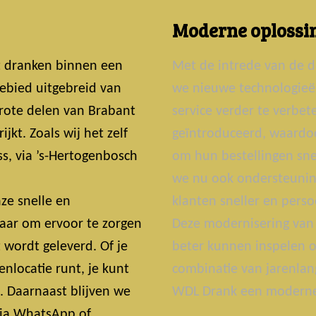
Moderne oplossin
t dranken binnen een
Met de intrede van de d
ebied uitgebreid van
we nieuwe technologie
grote delen van Brabant
service verder te verbe
jkt. Zoals wij het zelf
geïntroduceerd, waardoo
s, via ’s-Hertogenbosch
om hun bestellingen snel
we nu ook ondersteunin
ze snelle en
klanten sneller en perso
laar om ervoor te zorgen
Deze modernisering van 
t wordt geleverd. Of je
beter kunnen inspelen o
nlocatie runt, je kunt
combinatie van jarenlan
t. Daarnaast blijven we
WDL Drank een moderne 
 Via WhatsApp of