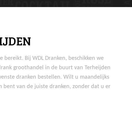
IJDEN
te bereikt. Bij WDL Dranken, beschikken we
drank groothandel in de buurt van Terheijden
wenste dranken bestellen. Wilt u maandelijks
 bent van de juiste dranken, zonder dat u er