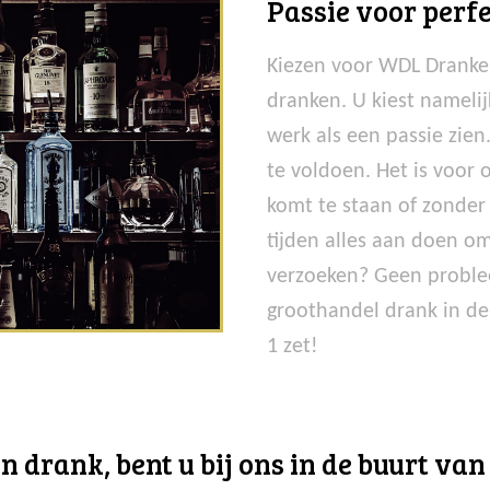
Passie voor perfe
Kiezen voor WDL Dranken
dranken. U kiest nameli
werk als een passie zie
te voldoen. Het is voor
komt te staan of zonder 
tijden alles aan doen om
verzoeken? Geen problee
groothandel drank in de
1 zet!
 drank, bent u bij ons in de buurt van