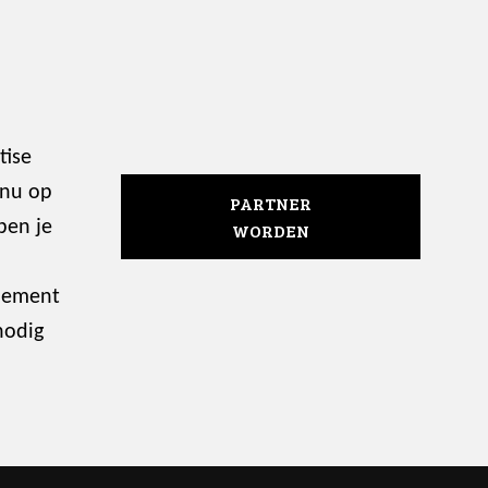
tise
 nu op
PARTNER
ben je
WORDEN
enement
nodig