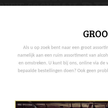
GROO
Als u op zoek bent naar een groot assorti
namelijk aan een ruim assortiment van alcoh
en omstreken. U kunt bij ons, online via de
bepaalde bestellingen doen? Ook geen proble