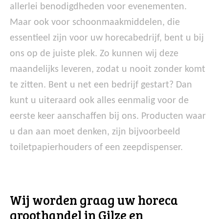
allerlei benodigdheden voor evenementen.
Maar ook voor schoonmaakmiddelen, die
essentieel zijn voor uw horecabedrijf, bent u bij
ons op de juiste plek. Zo kunnen wij deze
maandelijks leveren, zodat u nooit zonder komt
te zitten. Bent u net een bedrijf gestart? Dan
kunt u uiteraard ook alles eenmalig voor de
eerste keer aanschaffen bij ons. Producten waar
u dan aan moet denken, zijn bijvoorbeeld
toiletpapierhouders of een zeepdispenser.
Wij worden graag uw horeca
groothandel in Gilze en