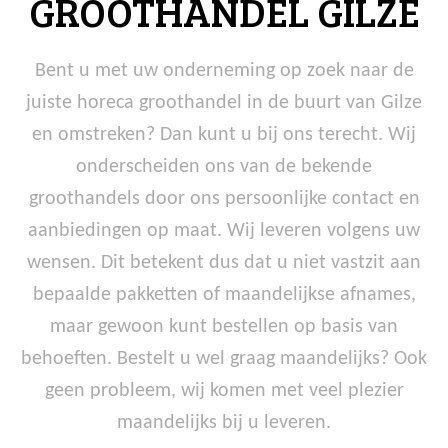
GROOTHANDEL GILZE
Bent u met uw onderneming op zoek naar de
juiste horeca groothandel in de buurt van Gilze
en omstreken? Dan kunt u bij ons terecht. Wij
onderscheiden ons van de bekende
groothandels door ons persoonlijke contact en
aanbiedingen op maat. Wij leveren volgens uw
wensen. Dit betekent dus dat u niet vastzit aan
bepaalde pakketten of maandelijkse afnames,
maar gewoon kunt bestellen op basis van
behoeften. Bestelt u wel graag maandelijks? Ook
geen probleem, wij komen met veel plezier
maandelijks bij u leveren.