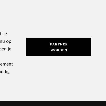
tise
 nu op
PARTNER
ben je
WORDEN
enement
nodig