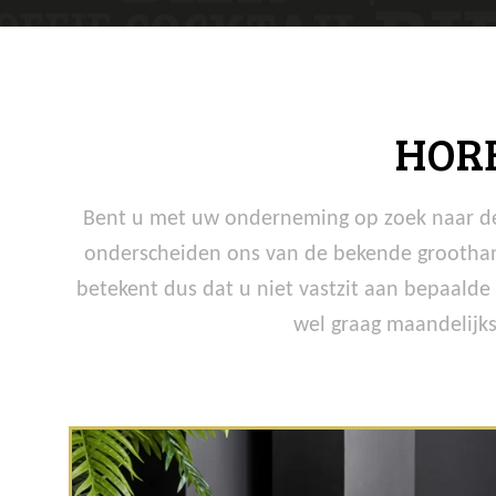
HOR
Bent u met uw onderneming op zoek naar de j
onderscheiden ons van de bekende groothand
betekent dus dat u niet vastzit aan bepaalde
wel graag maandelijks