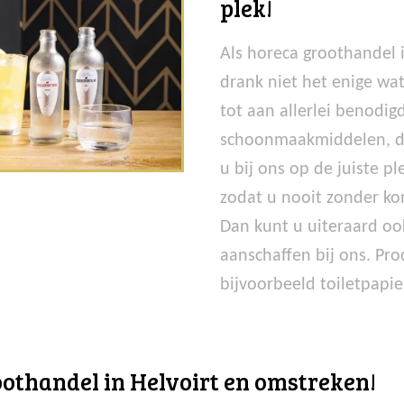
plek!
Als horeca groothandel 
drank niet het enige wa
tot aan allerlei benod
schoonmaakmiddelen, die
u bij ons op de juiste p
zodat u nooit zonder kom
Dan kunt u uiteraard ook
aanschaffen bij ons. Pr
bijvoorbeeld toiletpapi
othandel in Helvoirt en omstreken!