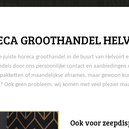
ECA GROOTHANDEL HELV
uiste horeca groothandel in de buurt van Helvoirt e
els door ons persoonlijke contact en aanbiedingen 
 pakketten of maandelijkse afnames, maar gewoon kun
? Ook geen probleem, wij komen met veel plezier maan
Ook voor zeepdisp