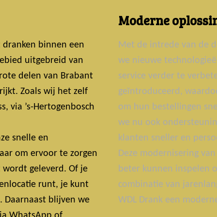
Moderne oplossin
t dranken binnen een
Met de intrede van de d
ebied uitgebreid van
we nieuwe technologie
grote delen van Brabant
service verder te verbe
jkt. Zoals wij het zelf
geïntroduceerd, waardoo
s, via ’s-Hertogenbosch
om hun bestellingen snel
we nu ook ondersteunin
ze snelle en
klanten sneller en perso
laar om ervoor te zorgen
Deze modernisering van 
t wordt geleverd. Of je
beter kunnen inspelen o
nlocatie runt, je kunt
combinatie van jarenlan
t. Daarnaast blijven we
WDL Drank een moderne 
 Via WhatsApp of