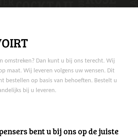
OIRT
n omstreken? Dan kunt u bij ons terecht. Wij
op maat. Wij leveren volgens uw wensen. Dit
t bestellen op basis van behoeften. Bestelt u
delijks bij u leveren.
ensers bent u bij ons op de juiste