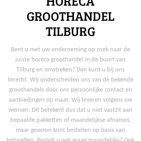
HORECA
GROOTHANDEL
TILBURG
Bent u met uw onderneming op zoek naar de
juiste horeca groothandel in de buurt van
Tilburg en omstreken? Dan kunt u bij ons
terecht. Wij onderscheiden ons van de bekende
groothandels door ons persoonlijke contact en
aanbiedingen op maat. Wij leveren volgens uw
wensen. Dit betekent dus dat u niet vastzit aan
bepaalde pakketten of maandelijkse afnames,
maar gewoon kunt bestellen op basis van
behoeften. Bestelt u wel graag maandelijks? Ook