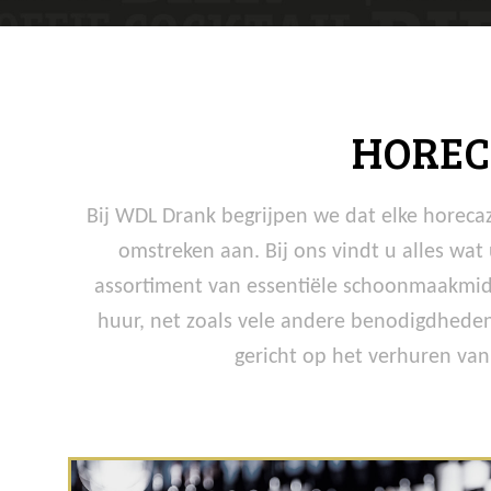
HOREC
Bij WDL Drank begrijpen we dat elke horeca
omstreken aan. Bij ons vindt u alles wa
assortiment van essentiële schoonmaakmidd
huur, net zoals vele andere benodigdheden
gericht op het verhuren van