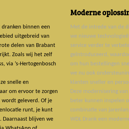
Moderne oplossin
t dranken binnen een
Met de intrede van de d
ebied uitgebreid van
we nieuwe technologie
grote delen van Brabant
service verder te verbe
jkt. Zoals wij het zelf
geïntroduceerd, waardoo
s, via ’s-Hertogenbosch
om hun bestellingen snel
we nu ook ondersteunin
ze snelle en
klanten sneller en perso
laar om ervoor te zorgen
Deze modernisering van 
t wordt geleverd. Of je
beter kunnen inspelen o
nlocatie runt, je kunt
combinatie van jarenlan
t. Daarnaast blijven we
WDL Drank een moderne 
 Via WhatsApp of