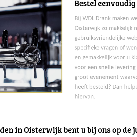
Bestel eenvoudig
Bij WDL Drank maken we
Oisterwijk zo makkelijk 
gebruiksvriendelijke web
specifieke vragen of we
en gemakkelijk voor u kla
voor een snelle levering
groot evenement waarvo
heeft besteld? Dan help
hiervan.
n in Oisterwijk bent u bij ons op de ju