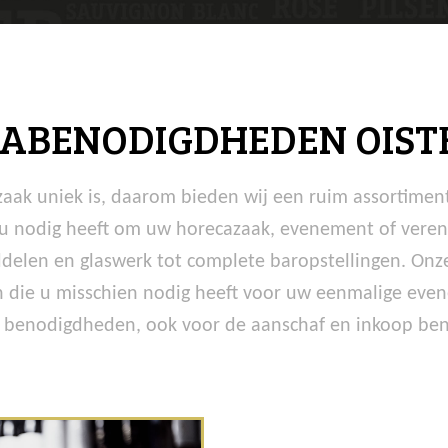
ABENODIGDHEDEN OIST
zaak uniek is, daarom bieden wij een ruim assortime
t u nodig heeft om uw horecazaak, evenement of veren
elen en glaswerk tot complete baropstellingen. Onze 
 die u misschien nodig heeft voor uw eenmalige even
 benodigdheden, ook voor de aanschaf en inkoop bent 