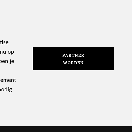
tise
 nu op
PARTNER
ben je
WORDEN
enement
nodig