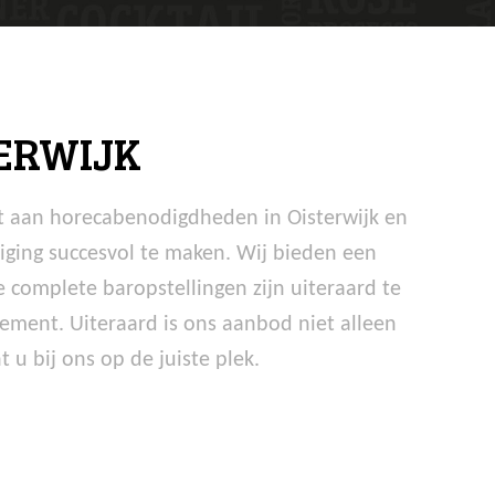
ERWIJK
nt aan horecabenodigdheden in Oisterwijk en
iging succesvol te maken. Wij bieden een
complete baropstellingen zijn uiteraard te
ement. Uiteraard is ons aanbod niet alleen
u bij ons op de juiste plek.