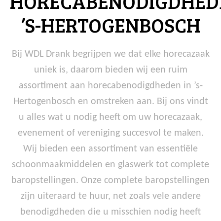
HORECABENODIGDHED
’S-HERTOGENBOSCH
Bij WDL Drank begrijpen we dat elke horecazaak
uniek is, daarom bieden wij een ruim
assortiment aan horecabenodigdheden in ’s-
Hertogenbosch en omstreken aan. Bij ons vindt
u alles wat u nodig heeft om uw horecazaak,
evenement of vereniging succesvol te maken.
Wij bieden een assortiment van essentiële
schoonmaakmiddelen en glaswerk tot complete
baropstellingen. Onze complete baropstellingen
zijn uiteraard te huur, net zoals vele andere
benodigdheden die u misschien nodig heeft