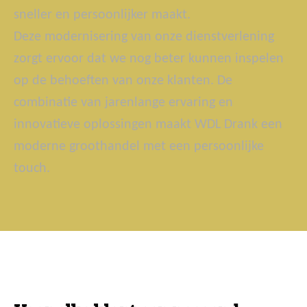
sneller en persoonlijker maakt.
Deze modernisering van onze dienstverlening
zorgt ervoor dat we nog beter kunnen inspelen
op de behoeften van onze klanten. De
combinatie van jarenlange ervaring en
innovatieve oplossingen maakt WDL Drank een
moderne groothandel met een persoonlijke
touch.