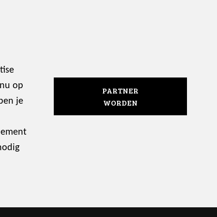
tise
 nu op
PARTNER
ben je
WORDEN
enement
nodig