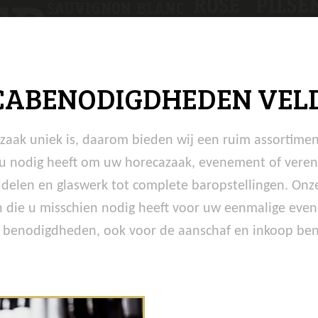
ABENODIGDHEDEN VEL
azaak uniek is, daarom bieden wij een ruim assortime
t u nodig heeft om uw horecazaak, evenement of veren
elen en glaswerk tot complete baropstellingen. Onze 
 die u misschien nodig heeft voor uw eenmalige even
 benodigdheden, ook voor de aanschaf en inkoop bent 