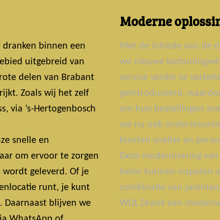
Moderne oplossin
t dranken binnen een
Met de intrede van de d
ebied uitgebreid van
we nieuwe technologie
grote delen van Brabant
service verder te verbe
jkt. Zoals wij het zelf
geïntroduceerd, waardoo
s, via ’s-Hertogenbosch
om hun bestellingen snel
we nu ook ondersteunin
ze snelle en
klanten sneller en perso
laar om ervoor te zorgen
Deze modernisering van 
t wordt geleverd. Of je
beter kunnen inspelen o
nlocatie runt, je kunt
combinatie van jarenlan
t. Daarnaast blijven we
WDL Drank een moderne 
 Via WhatsApp of