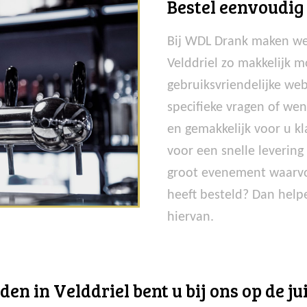
Bestel eenvoudig
Bij WDL Drank maken we
Velddriel zo makkelijk m
gebruiksvriendelijke web
specifieke vragen of we
en gemakkelijk voor u kla
voor een snelle levering
groot evenement waarvo
heeft besteld? Dan help
hiervan.
n in Velddriel bent u bij ons op de jui