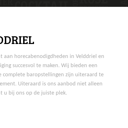
DDRIEL
nt aan horecabenodigdheden in Velddriel en
iging succesvol te maken. Wij bieden een
complete baropstellingen zijn uiteraard te
ement. Uiteraard is ons aanbod niet alleen
u bij ons op de juiste plek.