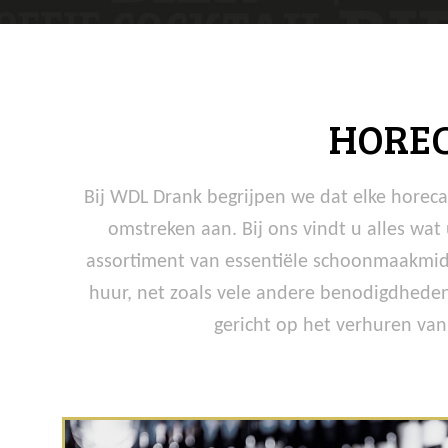
HOREC
Bij WDL Drank begrijpen we dat elke horec
omstreken aan. Bij ons vindt u alles wa
assortiment van essentiële schoonmaakmidd
huur, net zoals vele andere benodigdheden
gericht op het verhuren van