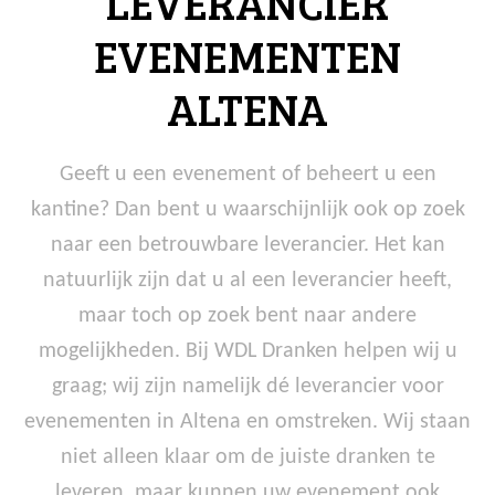
LEVERANCIER
EVENEMENTEN
ALTENA
Geeft u een evenement of beheert u een
kantine? Dan bent u waarschijnlijk ook op zoek
naar een betrouwbare leverancier. Het kan
natuurlijk zijn dat u al een leverancier heeft,
maar toch op zoek bent naar andere
mogelijkheden. Bij WDL Dranken helpen wij u
graag; wij zijn namelijk dé leverancier voor
evenementen in Altena en omstreken. Wij staan
niet alleen klaar om de juiste dranken te
leveren, maar kunnen uw evenement ook