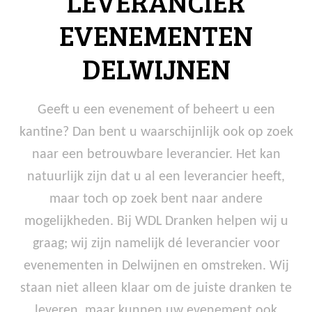
LEVERANCIER
EVENEMENTEN
DELWIJNEN
Geeft u een evenement of beheert u een
kantine? Dan bent u waarschijnlijk ook op zoek
naar een betrouwbare leverancier. Het kan
natuurlijk zijn dat u al een leverancier heeft,
maar toch op zoek bent naar andere
mogelijkheden. Bij WDL Dranken helpen wij u
graag; wij zijn namelijk dé leverancier voor
evenementen in Delwijnen en omstreken. Wij
staan niet alleen klaar om de juiste dranken te
leveren, maar kunnen uw evenement ook