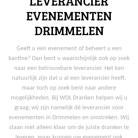
LEVERANCIER
EVENEMENTEN
DRIMMELEN
Geeft u een evenement of beheert u een
kantine? Dan bent u waarschijnlijk ook op zoek
naar een betrouwbare leverancier. Het kan
natuurlijk zijn dat u al een leverancier heeft,
maar toch op zoek bent naar andere
mogelijkheden. Bij WDL Dranken helpen wij u
graag; wij zijn namelijk dé leverancier voor
evenementen in Drimmelen en omstreken. Wij
staan niet alleen klaar om de juiste dranken te
leveren, maar kunnen uw evenement ook