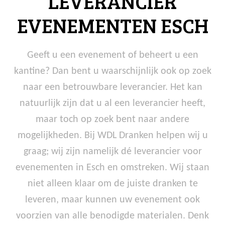
LEVERANCIER
EVENEMENTEN ESCH
Geeft u een evenement of beheert u een
kantine? Dan bent u waarschijnlijk ook op zoek
naar een betrouwbare leverancier. Het kan
natuurlijk zijn dat u al een leverancier heeft,
maar toch op zoek bent naar andere
mogelijkheden. Bij WDL Dranken helpen wij u
graag; wij zijn namelijk dé leverancier voor
evenementen in Esch en omstreken. Wij staan
niet alleen klaar om de juiste dranken te
leveren, maar kunnen uw evenement ook
voorzien van alle benodigde materialen. Denk