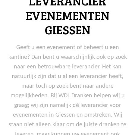
LEVERANCIER
EVENEMENTEN
GIESSEN
Geeft u een evenement of beheert u een
kantine? Dan bent u waarschijnlijk ook op zoek
naar een betrouwbare leverancier. Het kan
natuurlijk zijn dat u al een leverancier heeft,
maar toch op zoek bent naar andere
mogelijkheden. Bij WDL Dranken helpen wij u
graag; wij zijn namelijk dé leverancier voor
evenementen in Giessen en omstreken. Wij
staan niet alleen klaar om de juiste dranken te
leveren, maar kunnen uw evenement ook