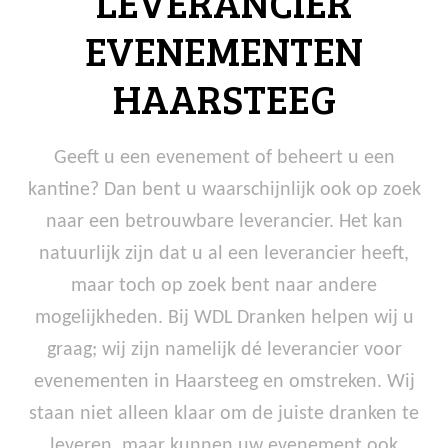
LEVERANCIER
EVENEMENTEN
HAARSTEEG
Geeft u een evenement of beheert u een
kantine? Dan bent u waarschijnlijk ook op zoek
naar een betrouwbare leverancier. Het kan
natuurlijk zijn dat u al een leverancier heeft,
maar toch op zoek bent naar andere
mogelijkheden. Bij WDL Dranken helpen wij u
graag; wij zijn namelijk dé leverancier voor
evenementen in Haarsteeg en omstreken. Wij
staan niet alleen klaar om de juiste dranken te
leveren, maar kunnen uw evenement ook