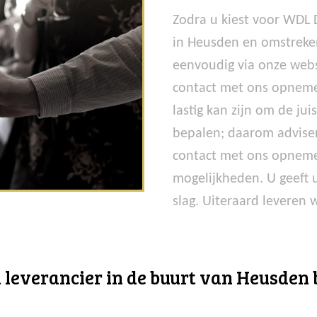
Zodra u kiest voor WDL
in Heusden en omstreken
eenvoudig via onze webs
contact met ons opnemen
lastig kan zijn om de j
bepalen; daarom advisere
contact met ons opneme
mogelijkheden. U geeft 
slag. Uiteraard leveren w
everancier in de buurt van Heusden be