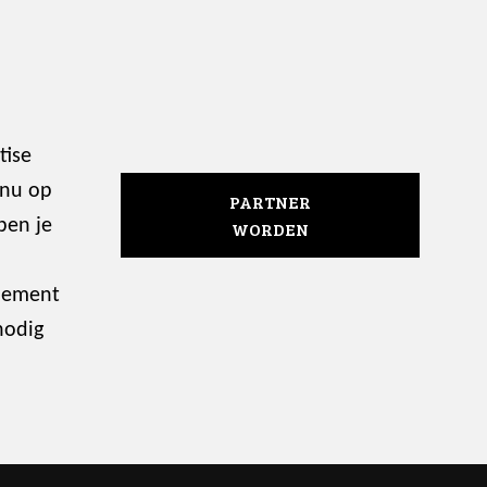
tise
 nu op
PARTNER
ben je
WORDEN
enement
nodig