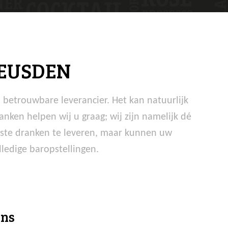
EUSDEN
betrouwbare leverancier. Het kan natuurlijk
nken helpen wij u graag; wij zijn namelijk dé
iste dranken te leveren, maar kunnen uw
ledige baropstellingen.
ens