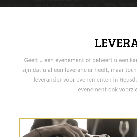
LEVER
Geeft u een evenement of beheert u een kan
zijn dat u al een leverancier heeft, maar to
leverancier voor evenementen in Heusde
evenement ook voorzien