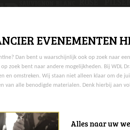
ANCIER EVENEMENTEN H
tine? Dan bent u waarschijnlijk ook op zoek naar een 
ch op zoek bent naar andere mogelijkheden. Bij WDL Dra
n en omstreken. Wij staan niet alleen klaar om de ju
 van alle benodigde materialen. Denk hierbij aan vol
Alles naar uw w