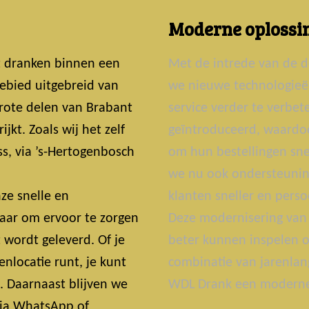
Moderne oplossin
t dranken binnen een
Met de intrede van de d
ebied uitgebreid van
we nieuwe technologie
grote delen van Brabant
service verder te verbe
jkt. Zoals wij het zelf
geïntroduceerd, waardoo
s, via ’s-Hertogenbosch
om hun bestellingen snel
we nu ook ondersteunin
ze snelle en
klanten sneller en perso
laar om ervoor te zorgen
Deze modernisering van 
t wordt geleverd. Of je
beter kunnen inspelen o
nlocatie runt, je kunt
combinatie van jarenlan
t. Daarnaast blijven we
WDL Drank een moderne 
 Via WhatsApp of