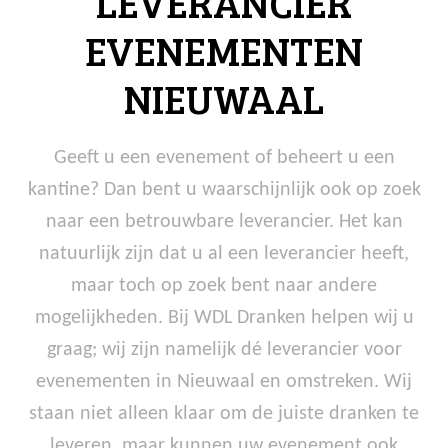
LEVERANCIER
EVENEMENTEN
NIEUWAAL
Geeft u een evenement of beheert u een
kantine? Dan bent u waarschijnlijk ook op zoek
naar een betrouwbare leverancier. Het kan
natuurlijk zijn dat u al een leverancier heeft,
maar toch op zoek bent naar andere
mogelijkheden. Bij WDL Dranken helpen wij u
graag; wij zijn namelijk dé leverancier voor
evenementen in Nieuwaal en omstreken. Wij
staan niet alleen klaar om de juiste dranken te
leveren, maar kunnen uw evenement ook