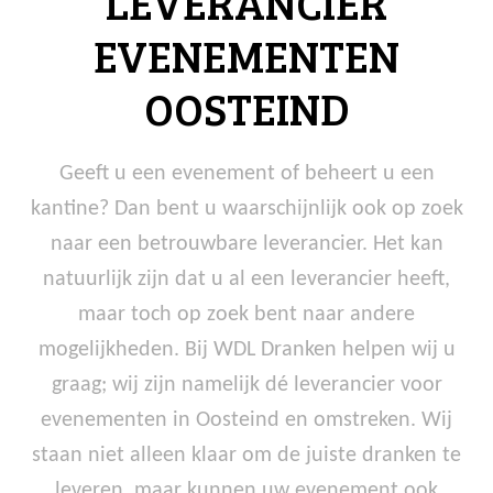
LEVERANCIER
EVENEMENTEN
OOSTEIND
Geeft u een evenement of beheert u een
kantine? Dan bent u waarschijnlijk ook op zoek
naar een betrouwbare leverancier. Het kan
natuurlijk zijn dat u al een leverancier heeft,
maar toch op zoek bent naar andere
mogelijkheden. Bij WDL Dranken helpen wij u
graag; wij zijn namelijk dé leverancier voor
evenementen in Oosteind en omstreken. Wij
staan niet alleen klaar om de juiste dranken te
leveren, maar kunnen uw evenement ook