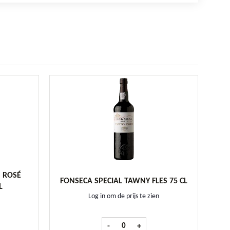
 ROSÉ
FONSECA SPECIAL TAWNY FLES 75 CL
L
Log in om de prijs te zien
 de Pays Rosé Grenache fles 75 cl aantal
Fonseca Special Tawny fles 75 cl aanta
-
+