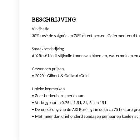
BESCHRIJVING
Vinificatie
30% rosé de saignée en 70% direct persen. Gefermenteerd tus
Smaakbeschrijving
AIX Rosé biedt stijlvolle tonen van bloemen, watermeloen en a
Gewonnen prijzen
• 2020 ‐ Gilbert & Gaillard :Gold
Unieke kenmerken
• Zeer herkenbare merknaam
• Verkrijgbaar in 0,75 l, 1,5 l, 3 l, 6 l en 15 l
• De oorsprong van de AIX Rosé ligt in de circa 75 hectare g
• Met meer dan driehonderd zondagen per jaar en koele nach