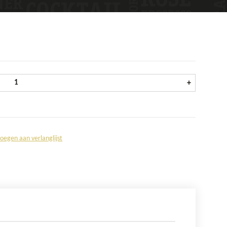
AIX Rosé fles 75 cl aantal
+
oegen aan verlanglijst