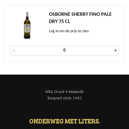
OSBORNE SHERRY FINO PALE
DRY 75 CL
Log in om de prijs te zien
Osborne Sherry Fino Pale Dry 75 cl
-
+
WDL Drank • Waalwijk
Bargoed sinds 1962
ONDERWEG MET LITERS.