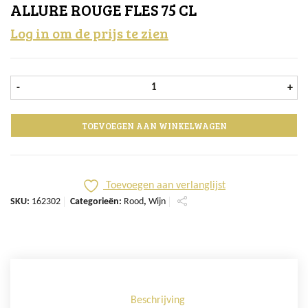
ALLURE ROUGE FLES 75 CL
Log in om de prijs te zien
Allure Rouge fles 75 cl aantal
-
+
TOEVOEGEN AAN WINKELWAGEN
Toevoegen aan verlanglijst
SKU:
162302
Categorieën:
Rood
,
Wijn
Beschrijving