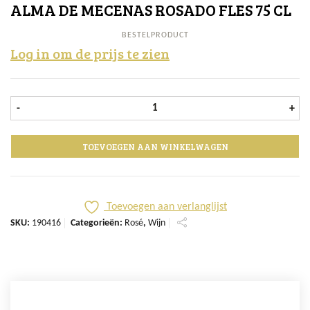
ALMA DE MECENAS ROSADO FLES 75 CL
BESTELPRODUCT
Log in om de prijs te zien
Alma de Mecenas Rosado fles 75 cl
-
+
TOEVOEGEN AAN WINKELWAGEN
Toevoegen aan verlanglijst
SKU:
190416
Categorieën:
Rosé
,
Wijn