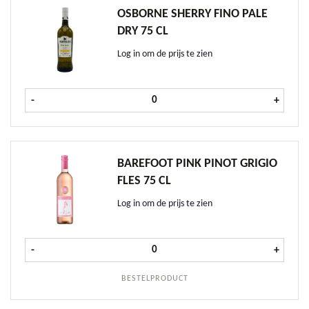
OSBORNE SHERRY FINO PALE
DRY 75 CL
Log in om de prijs te zien
Osborne Sherry Fino Pale Dry 75 cl
-
+
BAREFOOT PINK PINOT GRIGIO
FLES 75 CL
Log in om de prijs te zien
Barefoot PINK Pinot Grigio fles 75 c
-
+
BESTELPRODUCT