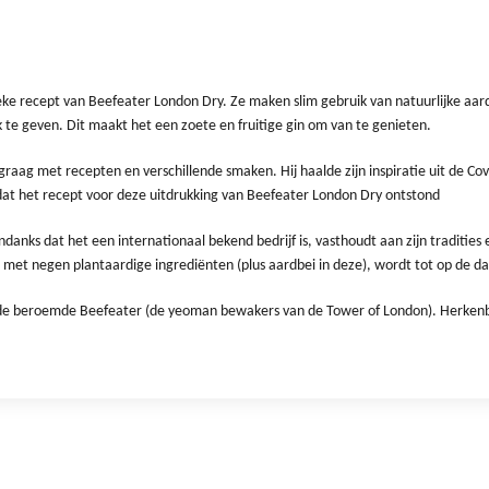
eke recept van Beefeater London Dry. Ze maken slim gebruik van natuurlijke aar
 te geven. Dit maakt het een zoete en fruitige gin om van te genieten.
raag met recepten en verschillende smaken. Hij haalde zijn inspiratie uit de C
dat het recept voor deze uitdrukking van Beefeater London Dry ontstond
anks dat het een internationaal bekend bedrijf is, vasthoudt aan zijn tradities e
w met negen plantaardige ingrediënten (plus aardbei in deze), wordt tot op de d
et de beroemde Beefeater (de yeoman bewakers van de Tower of London). Herkenb