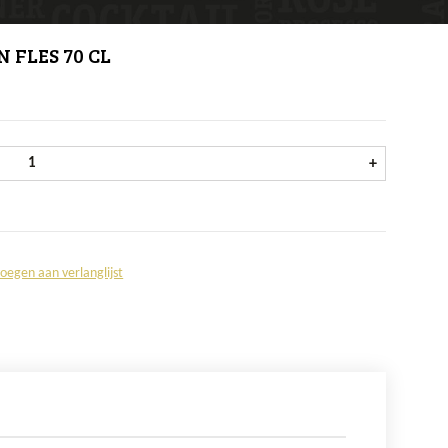
 FLES 70 CL
Beefeater Strawberry Pink Gin fles 70 cl aantal
+
oegen aan verlanglijst