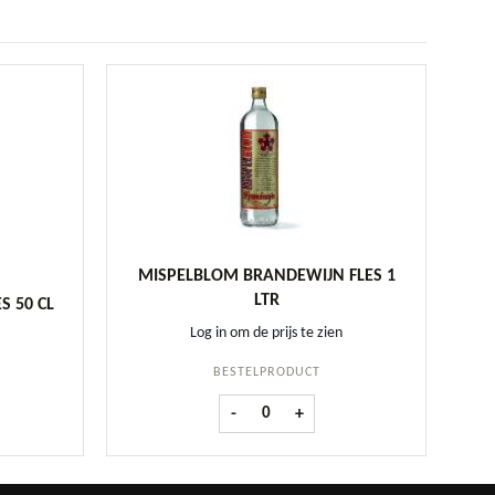
MISPELBLOM BRANDEWIJN FLES 1
LTR
S 50 CL
Log in om de prijs te zien
BESTELPRODUCT
caat fles 50 cl aantal
Mispelblom Brandewijn fles 1 ltr aanta
-
+