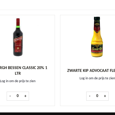
RGH BESSEN CLASSIC 20% 1
ZWARTE KIP ADVOCAAT FLE
LTR
Log in om de prijs te zien
Log in om de prijs te zien
Coebergh Bessen CLASSIC 20% 1 ltr aantal
Zwarte Kip Advo
-
+
-
+