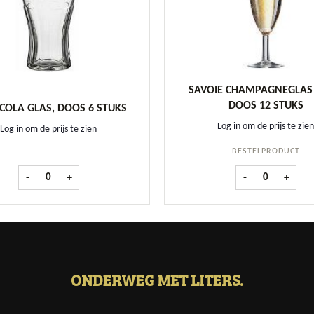
SAVOIE CHAMPAGNEGLAS 
DOOS 12 STUKS
COLA GLAS, DOOS 6 STUKS
Log in om de prijs te zien
Log in om de prijs te zien
BESTELPRODUCT
uks aantal
Coca Cola glas, doos 6 stuks aantal
Savoie Champag
-
+
-
+
ONDERWEG MET LITERS.