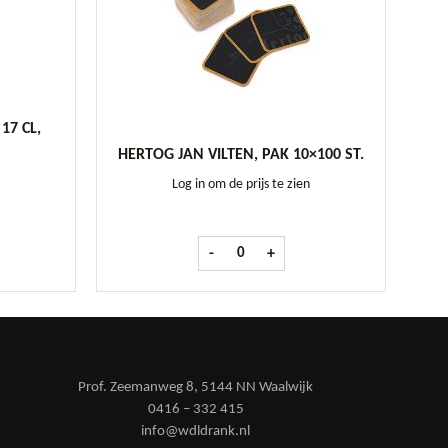
17 CL,
HERTOG JAN VILTEN, PAK 10×100 ST.
Log in om de prijs te zien
neglas 17 cl, doos 12 stuks aantal
Hertog Jan Vilten, pak 10x100 st. aant
-
+
Prof. Zeemanweg 8, 5144 NN Waalwijk
0416 – 332 415
info@wdldrank.nl