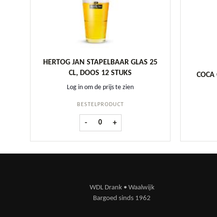
HERTOG JAN STAPELBAAR GLAS 25
CL, DOOS 12 STUKS
COCA 
Log in om de prijs te zien
BESTELPRODUCT
Hertog Jan Stapelbaar glas 25 cl, doos 12 st
-
+
WDL Drank • Waalwijk
Bargoed sinds 1962