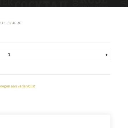
STELPRODUCT
Bud glas 25 cl, doos 6 stuks aantal
+
oegen aan verlanglijst