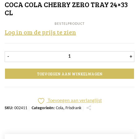
COCA COLA CHERRY ZERO TRAY 24×33
CL
BESTELPRODUCT
Log in om de prijs te zien
Coca Cola Cherry ZERO tray 24x33 c
-
+
TOEVOEGEN AAN WINKELWAGEN
Toevoegen aan verlanglijst
SKU:
002411
Categorieën:
Cola
,
Frisdrank