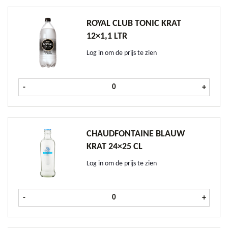
ROYAL CLUB TONIC KRAT
12×1,1 LTR
Log in om de prijs te zien
Royal Club Tonic krat 12x1,1 ltr aan
-
+
CHAUDFONTAINE BLAUW
KRAT 24×25 CL
Log in om de prijs te zien
Chaudfontaine Blauw krat 24x25 cl
-
+