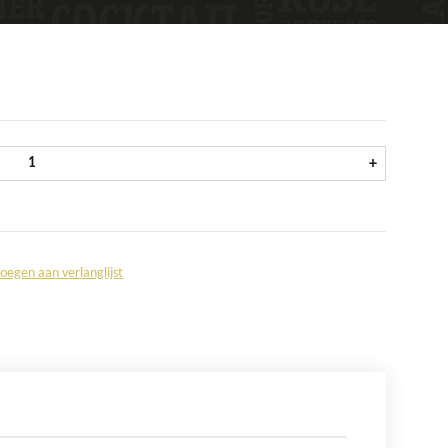
Coca Cola Zero krat 24x20 cl aantal
+
oegen aan verlanglijst