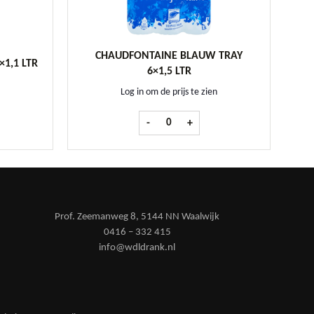
CHAUDFONTAINE BLAUW TRAY
×1,1 LTR
6×1,5 LTR
Log in om de prijs te zien
is krat 12x1,1 ltr aantal
Chaudfontaine Blauw tray 6x1,5 ltr aa
-
+
Prof. Zeemanweg 8, 5144 NN Waalwijk
0416 – 332 415
info@wdldrank.nl