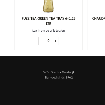
FUZE TEA GREEN TEA TRAY 6×1,25
CHAUDF
LTR
Log in om de prijs te zien
Fuze Tea Green Tea tray 6x1,25 ltr aantal
-
+
WDL Drank • Waalwijk
Bargoed sinds 1962