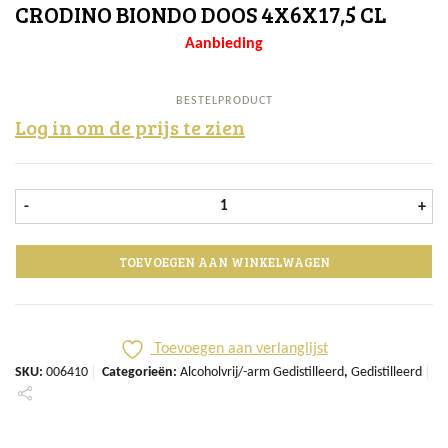
CRODINO BIONDO DOOS 4X6X17,5 CL
Aanbieding
BESTELPRODUCT
Log in om de prijs te zien
Crodino Biondo doos 4x6x17,5 cl aa
-
+
TOEVOEGEN AAN WINKELWAGEN
Toevoegen aan verlanglijst
SKU:
006410
Categorieën:
Alcoholvrij/-arm Gedistilleerd
,
Gedistilleerd