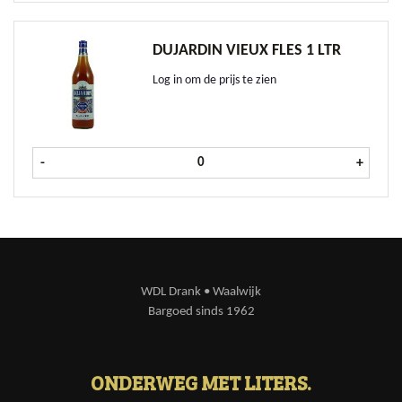
DUJARDIN VIEUX FLES 1 LTR
Log in om de prijs te zien
Dujardin Vieux fles 1 ltr aantal
-
+
WDL Drank • Waalwijk
Bargoed sinds 1962
ONDERWEG MET LITERS.