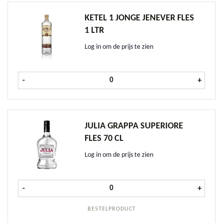
KETEL 1 JONGE JENEVER FLES
1 LTR
Log in om de prijs te zien
Ketel 1 Jonge Jenever fles 1 ltr aant
-
+
JULIA GRAPPA SUPERIORE
FLES 70 CL
Log in om de prijs te zien
Julia Grappa Superiore fles 70 cl aa
-
+
BESTELPRODUCT