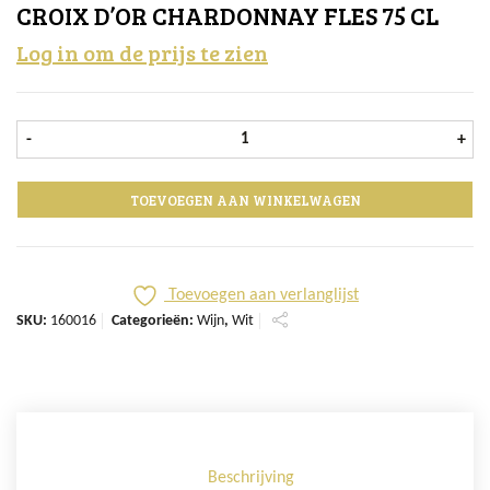
CROIX D’OR CHARDONNAY FLES 75 CL
Log in om de prijs te zien
Croix d'Or Chardonnay fles 75 cl aa
-
+
TOEVOEGEN AAN WINKELWAGEN
Toevoegen aan verlanglijst
SKU:
160016
Categorieën:
Wijn
,
Wit
Beschrijving