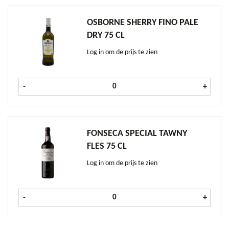
OSBORNE SHERRY FINO PALE
DRY 75 CL
Log in om de prijs te zien
Osborne Sherry Fino Pale Dry 75 cl
-
+
FONSECA SPECIAL TAWNY
FLES 75 CL
Log in om de prijs te zien
Fonseca Special Tawny fles 75 cl aa
-
+