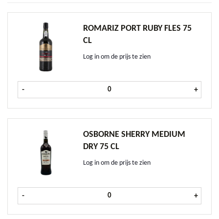
ROMARIZ PORT RUBY FLES 75
CL
Log in om de prijs te zien
Romariz Port Ruby fles 75 cl aantal
-
+
OSBORNE SHERRY MEDIUM
DRY 75 CL
Log in om de prijs te zien
Osborne Sherry Medium Dry 75 cl 
-
+