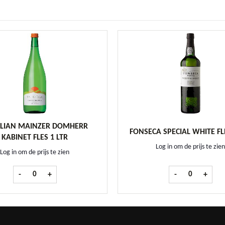
KILIAN MAINZER DOMHERR
FONSECA SPECIAL WHITE FLE
KABINET FLES 1 LTR
Log in om de prijs te zien
Log in om de prijs te zien
St. Kilian Mainzer Domherr Kabinet fles 1 ltr aantal
Fonseca Special
-
+
-
+