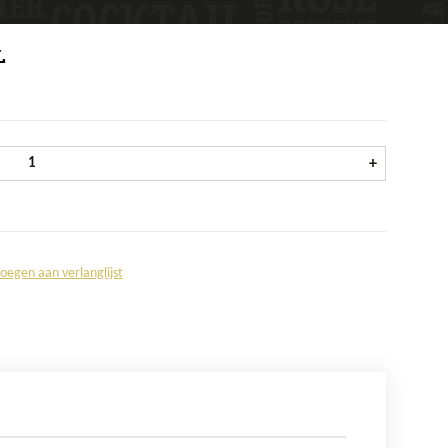
L
Croix d'Or Syrah Rosé fles 75 cl aantal
+
oegen aan verlanglijst