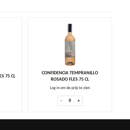
CONFIDENCIA TEMPRANILLO
S 75 CL
ROSADO FLES 75 CL
Log in om de prijs te zien
 White fles 75 cl aantal
Confidencia Tempranillo Rosado fles 75
-
+