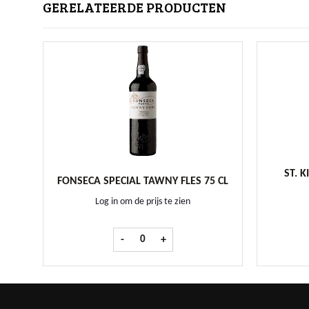
GERELATEERDE PRODUCTEN
ST. 
FONSECA SPECIAL TAWNY FLES 75 CL
Log in om de prijs te zien
Fonseca Special Tawny fles 75 cl aantal
-
+