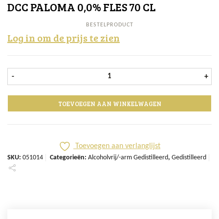
DCC PALOMA 0,0% FLES 70 CL
BESTELPRODUCT
Log in om de prijs te zien
DCC Paloma 0,0% fles 70 cl aantal
-
+
TOEVOEGEN AAN WINKELWAGEN
Toevoegen aan verlanglijst
SKU:
051014
Categorieën:
Alcoholvrij/-arm Gedistilleerd
,
Gedistilleerd