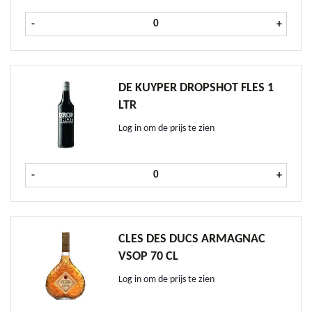
Cles des Ducs Armagnac VS fles 70 c
-
+
DE KUYPER DROPSHOT FLES 1
LTR
Log in om de prijs te zien
De Kuyper Dropshot fles 1 ltr aanta
-
+
CLES DES DUCS ARMAGNAC
VSOP 70 CL
Log in om de prijs te zien