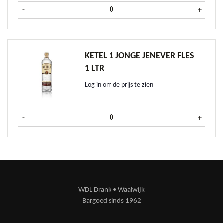
Cles des Ducs Armagnac VSOP 70 cl
-
+
KETEL 1 JONGE JENEVER FLES
1 LTR
Log in om de prijs te zien
Ketel 1 Jonge Jenever fles 1 ltr aant
-
+
WDL Drank • Waalwijk
Bargoed sinds 1962