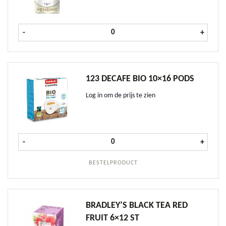
Rombouts Topping 1 kg aantal
-
+
123 DECAFE BIO 10×16 PODS
Log in om de prijs te zien
123 Decafe Bio 10x16 PODS aantal
-
+
BESTELPRODUCT
BRADLEY’S BLACK TEA RED
FRUIT 6×12 ST