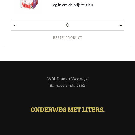
Log in om de prijs te zien
Bradley's Black Tea Red Fruit 6x12 s
-
+
BESTELPRODUCT
WDL Drank • Waalwijk
Bargoed sinds 1962
ONDERWEG MET LITERS.