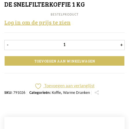
DE SNELFILTERKOFFIE 1 KG
BESTELPRODUCT
Log in om de prijs te zien
DE Snelfilterkoffie 1 kg aantal
-
+
TOEVOEGEN AAN WINKELWAGEN
Toevoegen aan verlanglijst
SKU:
791026
Categorieën:
Koffie
,
Warme Dranken