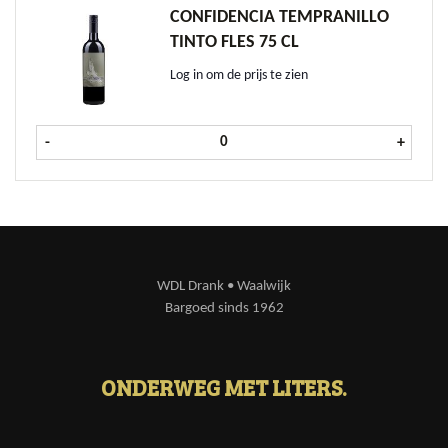
CONFIDENCIA TEMPRANILLO
TINTO FLES 75 CL
Log in om de prijs te zien
Confidencia Tempranillo Tinto fles 
-
+
WDL Drank • Waalwijk
Bargoed sinds 1962
ONDERWEG MET LITERS.