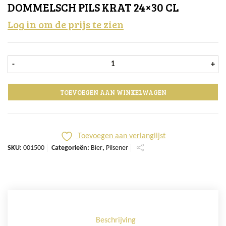
DOMMELSCH PILS KRAT 24×30 CL
Log in om de prijs te zien
Dommelsch pils krat 24x30 cl aanta
-
+
TOEVOEGEN AAN WINKELWAGEN
Toevoegen aan verlanglijst
SKU:
001500
Categorieën:
Bier
,
Pilsener
Beschrijving