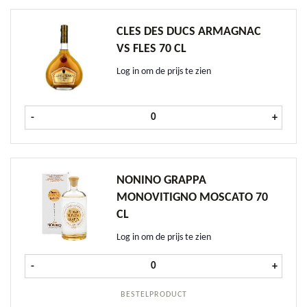
CLES DES DUCS ARMAGNAC
VS FLES 70 CL
Log in om de prijs te zien
Cles des Ducs Armagnac VS fles 70 c
-
+
NONINO GRAPPA
MONOVITIGNO MOSCATO 70
CL
Log in om de prijs te zien
Nonino Grappa Monovitigno Moscat
-
+
BESTELPRODUCT