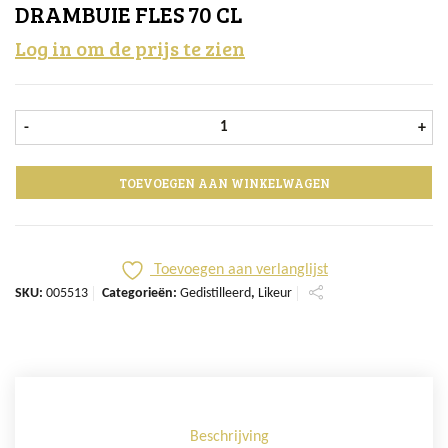
DRAMBUIE FLES 70 CL
Log in om de prijs te zien
Drambuie fles 70 cl aantal
-
+
TOEVOEGEN AAN WINKELWAGEN
Toevoegen aan verlanglijst
SKU:
005513
Categorieën:
Gedistilleerd
,
Likeur
Beschrijving