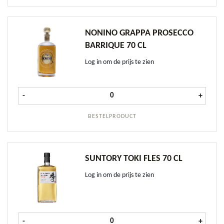
NONINO GRAPPA PROSECCO
BARRIQUE 70 CL
Log in om de prijs te zien
Nonino Grappa Prosecco Barrique 7
-
+
BESTELPRODUCT
SUNTORY TOKI FLES 70 CL
Log in om de prijs te zien
Suntory Toki fles 70 cl aantal
-
+