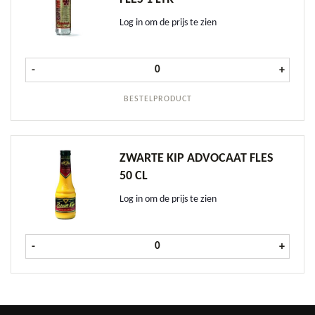
Log in om de prijs te zien
Mispelblom Brandewijn fles 1 ltr a
-
+
BESTELPRODUCT
ZWARTE KIP ADVOCAAT FLES
50 CL
Log in om de prijs te zien
Zwarte Kip Advocaat fles 50 cl aant
-
+