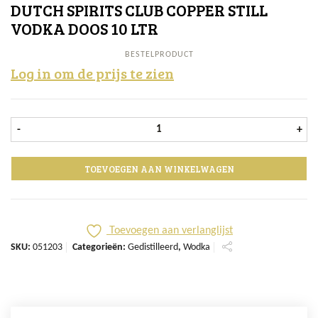
DUTCH SPIRITS CLUB COPPER STILL
VODKA DOOS 10 LTR
BESTELPRODUCT
Log in om de prijs te zien
Dutch Spirits Club Copper Still Vod
-
+
TOEVOEGEN AAN WINKELWAGEN
Toevoegen aan verlanglijst
SKU:
051203
Categorieën:
Gedistilleerd
,
Wodka