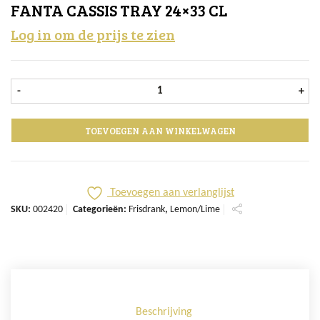
FANTA CASSIS TRAY 24×33 CL
Log in om de prijs te zien
Fanta Cassis tray 24x33 cl aantal
-
+
TOEVOEGEN AAN WINKELWAGEN
Toevoegen aan verlanglijst
SKU:
002420
Categorieën:
Frisdrank
,
Lemon/Lime
Beschrijving