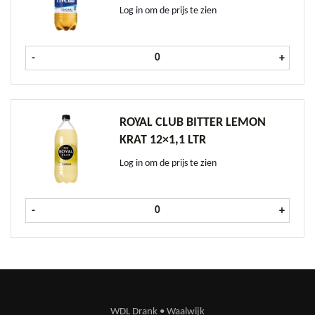
Log in om de prijs te zien
Rivella Original krat 12x1,1 ltr aant
-
+
ROYAL CLUB BITTER LEMON
KRAT 12×1,1 LTR
Log in om de prijs te zien
Royal Club Bitter Lemon krat 12x1,1
-
+
WDL Drank • Waalwijk