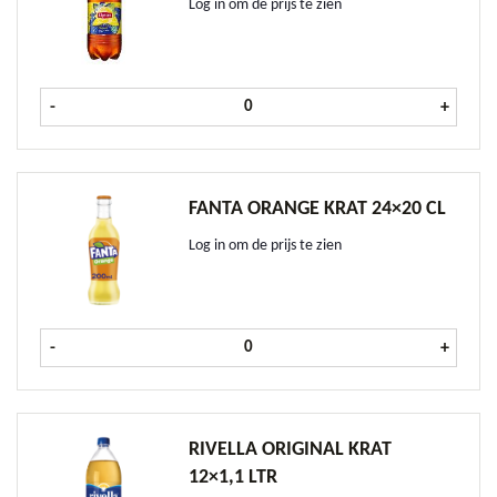
Log in om de prijs te zien
Liptonice krat 12x1,1 ltr aantal
-
+
FANTA ORANGE KRAT 24×20 CL
Log in om de prijs te zien
Fanta Orange krat 24x20 cl aantal
-
+
RIVELLA ORIGINAL KRAT
12×1,1 LTR