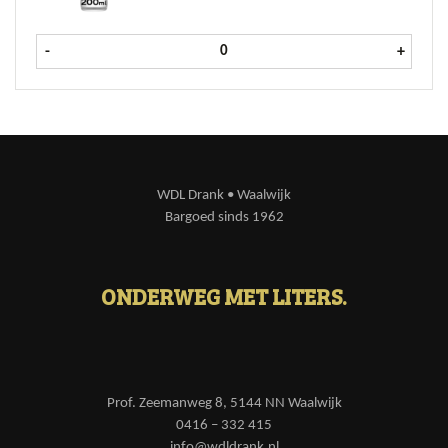
Sprite Zero krat 24x20 cl aantal
-
+
WDL Drank • Waalwijk
Bargoed sinds 1962
ONDERWEG MET LITERS.
Prof. Zeemanweg 8, 5144 NN Waalwijk
0416 – 332 415
info@wdldrank.nl