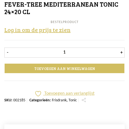
FEVER-TREE MEDITERRANEAN TONIC
24×20 CL
BESTELPRODUCT
Log in om de prijs te zien
Fever-Tree Mediterranean Tonic 24x
-
+
TOEVOEGEN AAN WINKELWAGEN
Toevoegen aan verlanglijst
SKU:
002185
Categorieën:
Frisdrank
,
Tonic