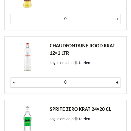
Fanta Orange krat 24x20 cl aantal
-
+
CHAUDFONTAINE ROOD KRAT
12×1 LTR
Log in om de prijs te zien
Chaudfontaine Rood krat 12x1 ltr a
-
+
SPRITE ZERO KRAT 24×20 CL
Log in om de prijs te zien