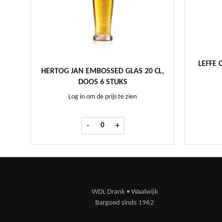
LEFFE 
HERTOG JAN EMBOSSED GLAS 20 CL,
DOOS 6 STUKS
Log in om de prijs te zien
Hertog Jan Embossed glas 20 cl, doos 6 stuk
-
+
WDL Drank • Waalwijk
Bargoed sinds 1962