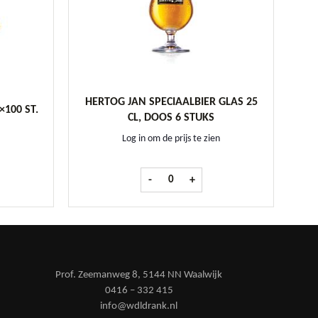
HERTOG JAN SPECIAALBIER GLAS 25
×100 ST.
CL, DOOS 6 STUKS
Log in om de prijs te zien
en, pak 10x100 st. aantal
Hertog Jan Speciaalbier glas 25 cl, doo
-
+
Prof. Zeemanweg 8, 5144 NN Waalwijk
0416 – 332 415
info@wdldrank.nl