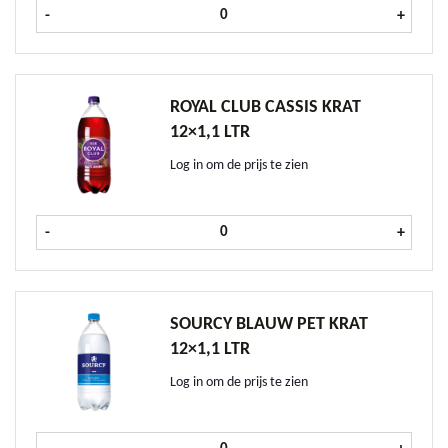
Minute Maid Appel Nectar krat 24x
-
+
ROYAL CLUB CASSIS KRAT
12×1,1 LTR
Log in om de prijs te zien
Royal Club Cassis krat 12x1,1 ltr aa
-
+
SOURCY BLAUW PET KRAT
12×1,1 LTR
Log in om de prijs te zien
Sourcy Blauw PET krat 12x1,1 ltr a