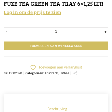
FUZE TEA GREEN TEA TRAY 6×1,25 LTR
Log in om de prijs te zien
Fuze Tea Green Tea tray 6x1,25 ltr 
-
+
TOEVOEGEN AAN WINKELWAGEN
Toevoegen aan verlanglijst
SKU:
002020
Categorieën:
Frisdrank
,
IJsthee
Beschrijving