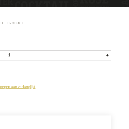
STELPRODUCT
Gin 1689 Pink fles 70 cl aantal
+
oegen aan verlanglijst