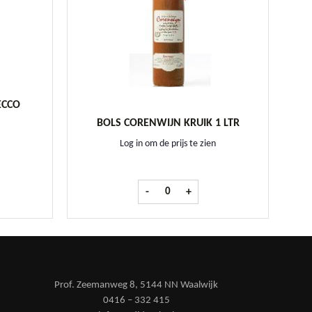
ECCO
BOLS CORENWIJN KRUIK 1 LTR
Log in om de prijs te zien
Prosecco Barrique 70 cl aantal
Bols Corenwijn kruik 1 ltr aantal
-
+
Prof. Zeemanweg 8, 5144 NN Waalwijk
0416 – 332 415