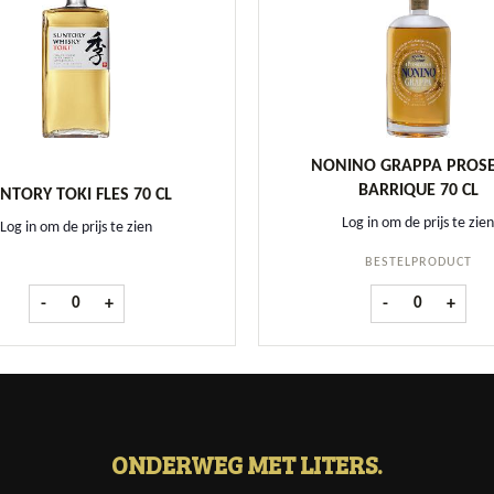
NONINO GRAPPA PROS
BARRIQUE 70 CL
NTORY TOKI FLES 70 CL
Log in om de prijs te zien
Log in om de prijs te zien
BESTELPRODUCT
Suntory Toki fles 70 cl aantal
Nonino Grappa 
-
+
-
+
ONDERWEG MET LITERS.