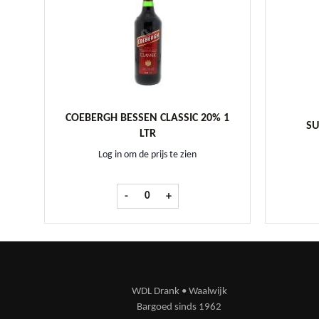
COEBERGH BESSEN CLASSIC 20% 1
SU
LTR
Log in om de prijs te zien
Coebergh Bessen CLASSIC 20% 1 ltr aantal
-
+
WDL Drank • Waalwijk
Bargoed sinds 1962