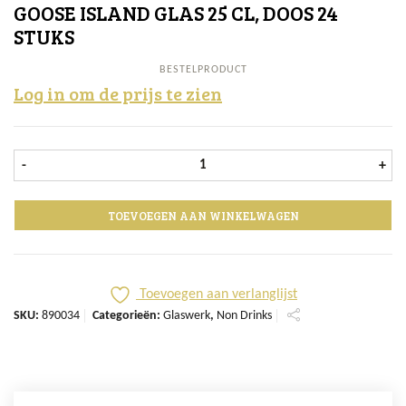
GOOSE ISLAND GLAS 25 CL, DOOS 24
STUKS
BESTELPRODUCT
Log in om de prijs te zien
Goose Island glas 25 cl, doos 24 stu
-
+
TOEVOEGEN AAN WINKELWAGEN
Toevoegen aan verlanglijst
SKU:
890034
Categorieën:
Glaswerk
,
Non Drinks