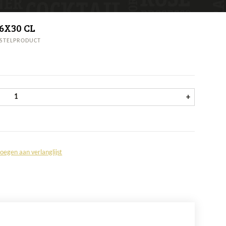
6X30 CL
STELPRODUCT
Hertog Jan Lentebock krat 4x6x30 cl aantal
+
oegen aan verlanglijst