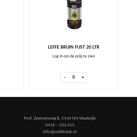
LEFFE BRUIN FUST 20 LTR
Log in om de prijs te zien
ltr aantal
Leffe Bruin fust 20 ltr aantal
-
+
Prof. Zeemanweg 8, 5144 NN Waalwijk
0416 – 332 415
info@wdldrank.nl