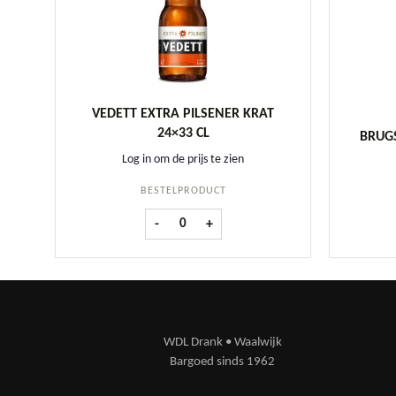
VEDETT EXTRA PILSENER KRAT
24×33 CL
BRUGS
Log in om de prijs te zien
BESTELPRODUCT
Vedett Extra Pilsener krat 24x33 cl aantal
-
+
WDL Drank • Waalwijk
Bargoed sinds 1962