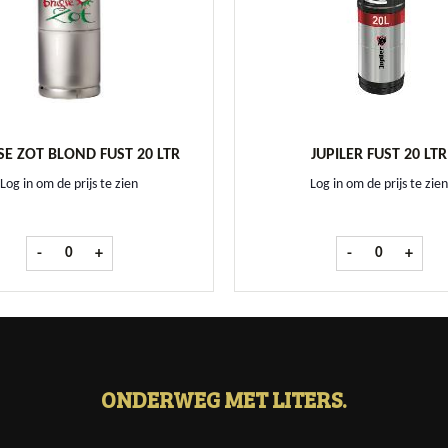
E ZOT BLOND FUST 20 LTR
JUPILER FUST 20 LTR
Log in om de prijs te zien
Log in om de prijs te zien
Brugse Zot Blond fust 20 Ltr aantal
Jupiler fust 20 
-
+
-
+
ONDERWEG MET LITERS.