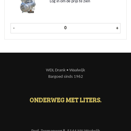
Log in om de prijs te zien
Hertog Jan Tankbier 1 ltr aantal
-
+
WDL Drank • Waalwijk
Bargoed sinds 1962
ONDERWEG MET LITERS.