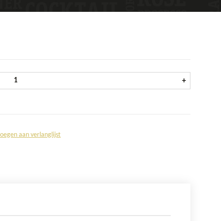
Jupiler 0,0% krat 24x25 cl aantal
+
oegen aan verlanglijst