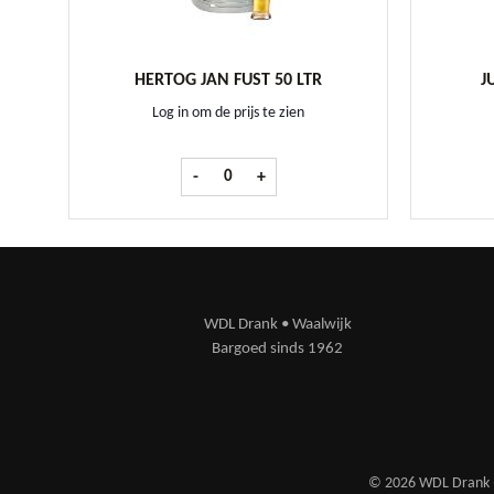
HERTOG JAN FUST 50 LTR
J
Log in om de prijs te zien
Hertog Jan fust 50 ltr aantal
-
+
WDL Drank • Waalwijk
Bargoed sinds 1962
© 2026 WDL Drank ·