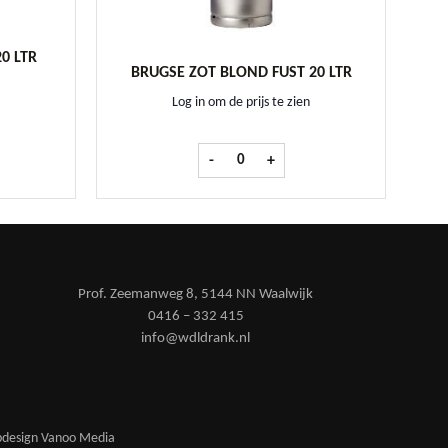
20 LTR
BRUGSE ZOT BLOND FUST 20 LTR
Log in om de prijs te zien
r fust 20 ltr aantal
Brugse Zot Blond fust 20 Ltr aantal
-
+
Prof. Zeemanweg 8, 5144 NN Waalwijk
0416 – 332 415
info@wdldrank.nl
design Vanoo Media