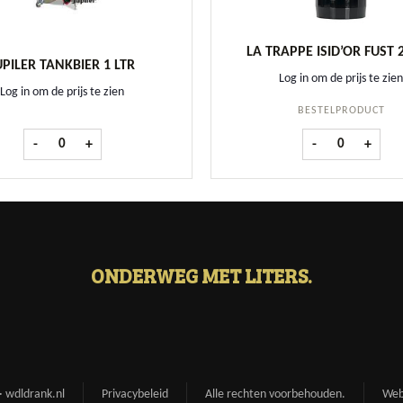
LA TRAPPE ISID’OR FUST 
UPILER TANKBIER 1 LTR
Log in om de prijs te zien
Log in om de prijs te zien
BESTELPRODUCT
Jupiler Tankbier 1 ltr aantal
La Trappe Isid'o
-
+
-
+
ONDERWEG MET LITERS.
 wdldrank.nl
Privacybeleid
Alle rechten voorbehouden.
Web