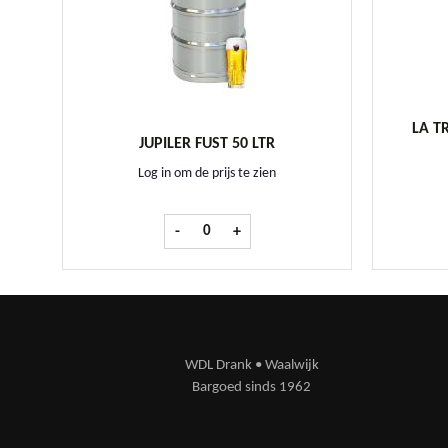
LA TR
JUPILER FUST 50 LTR
Log in om de prijs te zien
Jupiler fust 50 ltr aantal
-
+
WDL Drank • Waalwijk
Bargoed sinds 1962