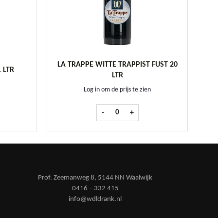
LA TRAPPE WITTE TRAPPIST FUST 20
 LTR
LTR
Log in om de prijs te zien
bier 1 ltr aantal
La Trappe Witte Trappist fust 20 ltr aan
-
+
Prof. Zeemanweg 8, 5144 NN Waalwijk
0416 – 332 415
info@wdldrank.nl