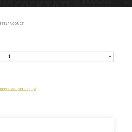
STELPRODUCT
Jupiler Blue Krat 24x25 cl aantal
+
oegen aan verlanglijst