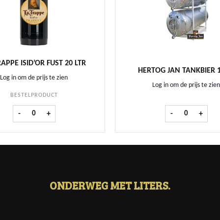
APPE ISID’OR FUST 20 LTR
HERTOG JAN TANKBIER 1
Log in om de prijs te zien
Log in om de prijs te zien
BESTELPRODUCT
La Trappe Isid'or fust 20 ltr aantal
Hertog Jan Tank
-
+
-
+
ONDERWEG MET LITERS.