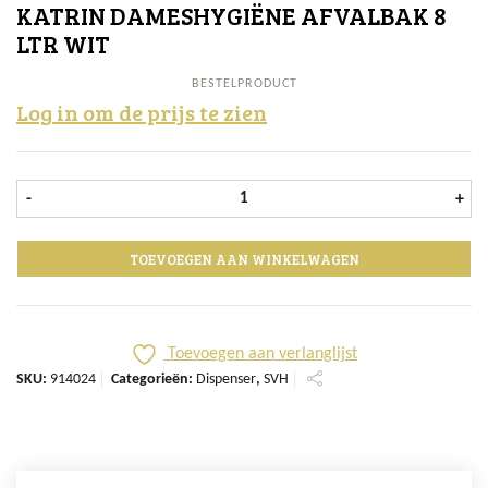
KATRIN DAMESHYGIËNE AFVALBAK 8
LTR WIT
BESTELPRODUCT
Log in om de prijs te zien
Katrin Dameshygiëne Afvalbak 8 ltr
-
+
TOEVOEGEN AAN WINKELWAGEN
Toevoegen aan verlanglijst
SKU:
914024
Categorieën:
Dispenser
,
SVH