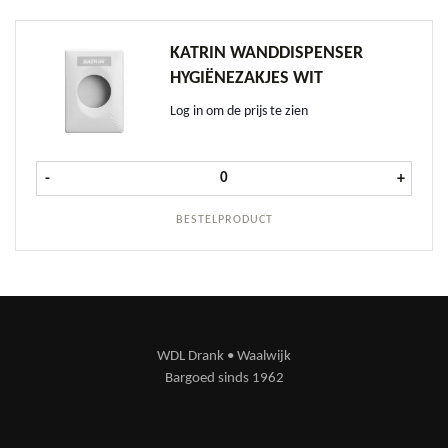
KATRIN WANDDISPENSER
HYGIËNEZAKJES WIT
Log in om de prijs te zien
Katrin Wanddispenser Hygiënezakje
-
+
BESTELPRODUCT
WDL Drank • Waalwijk
Bargoed sinds 1962